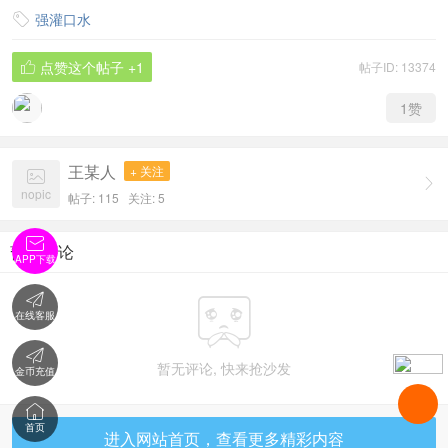
强灌口水

点赞这个帖子
+1
帖子ID: 13374

1
赞
王某人
+ 关注


nopic
帖子: 115
关注:
5

暂无评论
APP下载


在线客服

暂无评论, 快来抢沙发
金币充值

首页
进入网站首页，查看更多精彩内容