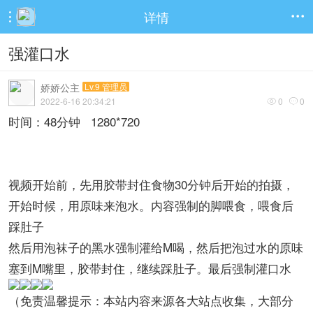
详情


强灌口水
娇娇公主
Lv.9 管理员
2022-6-16 20:34:21
0
0


时间：48分钟 1280*720
视频开始前，先用胶带封住食物30分钟后开始的拍摄，
开始时候，用原味来泡水。内容强制的脚喂食，喂食后
踩肚子
然后用泡袜子的黑水强制灌给M喝，然后把泡过水的原味
塞到M嘴里，胶带封住，继续踩肚子。最后强制灌口水
（免责温馨提示：本站内容来源各大站点收集，大部分