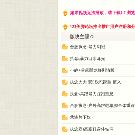
美脚
如果视频无法播放，请下载UC浏览器或
123美脚论坛推出推广用户注册和分享
版块主题
合肥执念s暴力剁裆
执念s暴力口水耳光
小静+露露踩龙虾剧情版
论坛
执念大大 双S残忍踩踏 慎入
执念s高跟暴力踩踏窒息
合肥执念s户外高跟鞋单脚全体重
悲惨胯下奴
执念双s高跟鞋身体钻洞