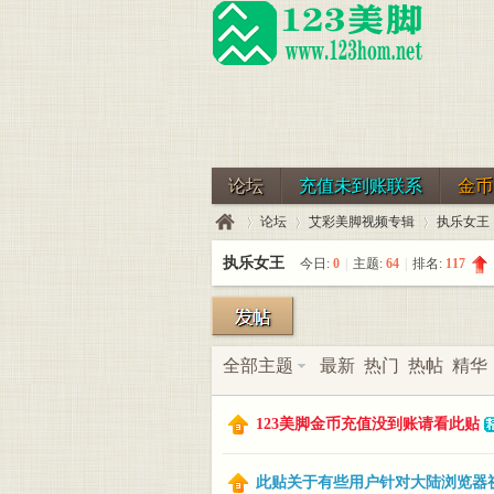
论坛
充值未到账联系
金币
论坛
艾彩美脚视频专辑
执乐女王
执乐女王
今日:
0
|
主题:
64
|
排名:
117
123
»
›
›
全部主题
最新
热门
热帖
精华
123美脚金币充值没到账请看此贴
此贴关于有些用户针对大陆浏览器视