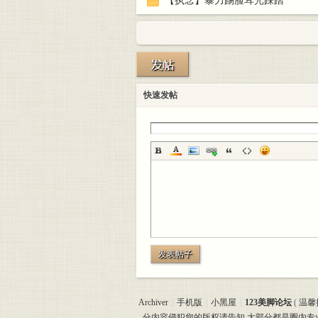
【执念】暴力踢脸耳光踩踏
快速发帖
发表帖子
Archiver
|
手机版
|
小黑屋
|
123美脚论坛
(
温馨
分内容侵犯您的版权请告知,大部分都是圈内