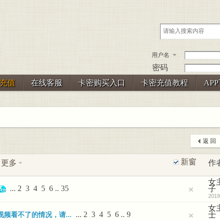
用户名
密码
充值
在线客服
卡密购买入口
卡密充值教程
AP
返 回
新窗
更多
作
女
...
2
3
4
5
6
..
35
子
2019
女
...
2
3
4
5
6
..
9
士
频看不了的情况，请...