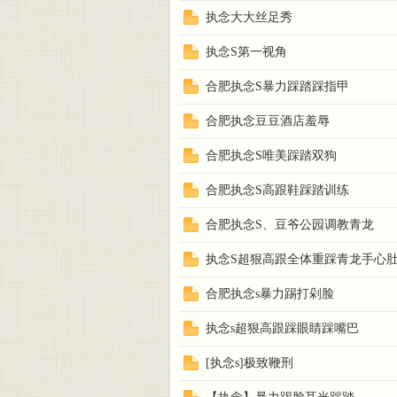
执念大大丝足秀
执念S第一视角
合肥执念S暴力踩踏踩指甲
合肥执念豆豆酒店羞辱
合肥执念S唯美踩踏双狗
合肥执念S高跟鞋踩踏训练
合肥执念S、豆爷公园调教青龙
执念S超狠高跟全体重踩青龙手心
合肥执念s暴力踢打剁脸
执念s超狠高跟踩眼睛踩嘴巴
[执念s]极致鞭刑