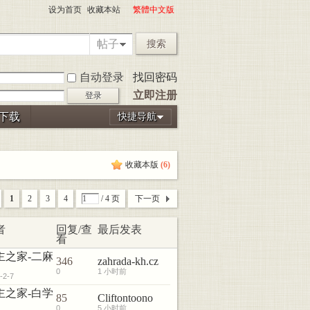
设为首页
收藏本站
繁體中文版
帖子
搜索
自动登录
找回密码
立即注册
登录
P下载
快捷导航
收藏本版
(
6
)
1
2
3
4
/ 4 页
下一页
者
回复/查
最后发表
看
主之家-二麻
346
zahrada-kh.cz
0
1 小时前
-2-7
主之家-白学
85
Cliftontoono
0
5 小时前