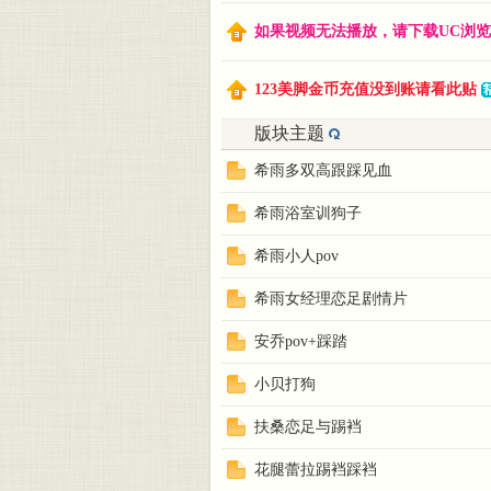
如果视频无法播放，请下载UC浏览器或
美脚
123美脚金币充值没到账请看此贴
版块主题
希雨多双高跟踩见血
希雨浴室训狗子
希雨小人pov
论坛
希雨女经理恋足剧情片
安乔pov+踩踏
小贝打狗
扶桑恋足与踢裆
花腿蕾拉踢裆踩裆