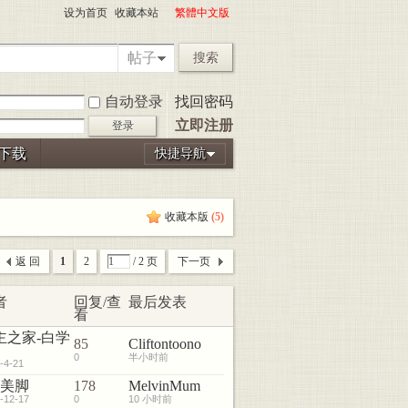
设为首页
收藏本站
繁體中文版
帖子
搜索
自动登录
找回密码
立即注册
登录
P下载
快捷导航
收藏本版
(
5
)
返 回
1
2
/ 2 页
下一页
者
回复/查
最后发表
看
主之家-白学
85
Cliftontoono
0
半小时前
-4-21
3美脚
178
MelvinMum
-12-17
0
10 小时前