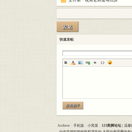
安乔第一视角老师羞辱玩弄
快速发帖
发表帖子
Archiver
|
手机版
|
小黑屋
|
123美脚论坛
(
温馨
分内容侵犯您的版权请告知,大部分都是圈内