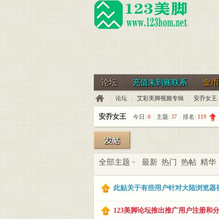
论坛
充值未到账联系
金币
论坛
艾彩美脚视频专辑
安乔女王
安乔女王
今日:
0
|
主题:
37
|
排名:
119
123
»
›
›
全部主题
最新
热门
热帖
精华
此贴关于有些用户针对大陆浏览器视
123美脚论坛推出推广用户注册和分享