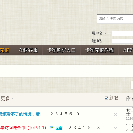
用户名
密码
充值
在线客服
卡密购买入口
卡密充值教程
AP
新窗
更多
作
女
...
2
3
4
5
6
..
9
士
频看不了的情况，请...
2020
12
...
2
3
4
5
6
..
18
访问送金币（2025.1.1）
2024