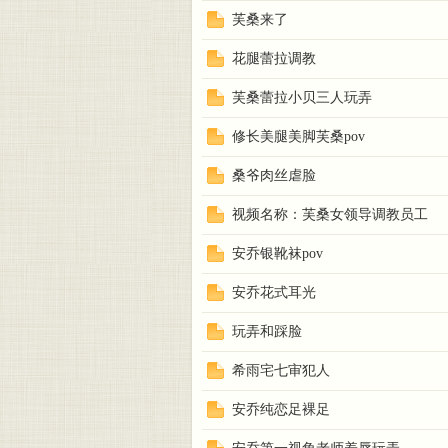
芙桑来了
花腿蕾拉调教
芙桑蕾拉小贝三人玩弄
修长美腿美脚芙桑pov
桑爷肉丝虐脸
视频名称：芙桑女领导调教员工
安乔银靴袜pov
安乔花式耳光
玩弄和踩脸
希雨宅七审犯人
安乔纯恋足裸足